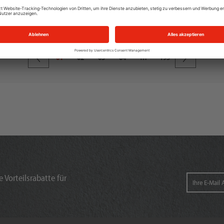
01
02
03
04
…
193
 Vorteilsrabatte für