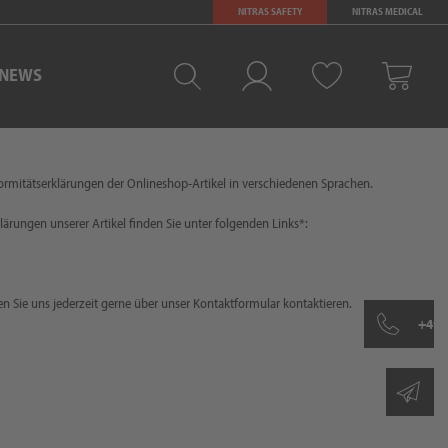
NITRAS SAFETY
NITRAS MEDICAL
NEWS
Merkliste
Log-in
Warenkorb
formitätserklärungen der Onlineshop-Artikel in verschiedenen Sprachen.
ärungen unserer Artikel finden Sie unter folgenden Links*:
n Sie uns jederzeit gerne über unser Kontaktformular kontaktieren.
+49 
sh