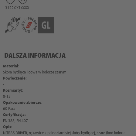
3122X
X1XXXX
DALSZA INFORMACJA
Materiał:
Skóra bydlęca licowa w kolorze szarym
Powleczenie:
-
Rozmiar(y):
8-12
Opakowanie zbiorcze:
60 Para
Certyfikacja:
EN 388, EN 407
Opis:
NITRAS DRIVER, rękawice z pełnoziarnistej skóry bydlęcej, szare (kod koloru: