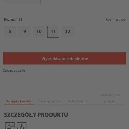
Rozmiar: 11
Rozmiarowe
8
9
10
11
12
Wyszukiwanie dealerów
Cena na żądanie
Bezpieczeństwo
Szczegóły Produktu
Dane logistyczne
Media i dokumenty
produktu
SZCZEGÓŁY PRODUKTU