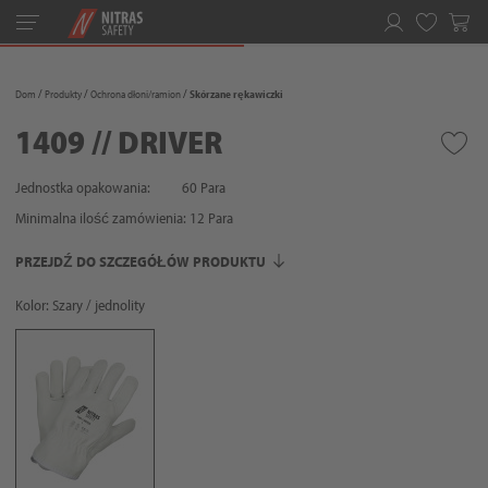
Toggle
navigation
Ulubione
Dom
Produkty
Ochrona dłoni/ramion
Skórzane rękawiczki
1409 // DRIVER
Jednostka opakowania:
60 Para
Minimalna ilość zamówienia:
12
Para
PRZEJDŹ DO SZCZEGÓŁÓW PRODUKTU
Kolor: Szary / jednolity