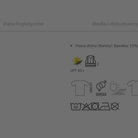
Dane logistyczne
Media i dokumenty
Prawa strona (tkaniny): Bawełna: 55%;
2
UPF 40+