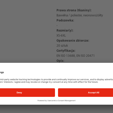
Prawa strona (tkaniny):
Bawełna / poliester, neonowożółty
Podszewka:
-
Rozmiar(y):
XS-6XL
Opakowanie zbiorcze:
20 sztuk
Certyfikacja:
EN ISO 13688, EN ISO 20471
Opis:
NITRAS MOTION TEX VIZ, koszulka o wysok
koloru: 4000), 190 g/m², wygodna w nos
okrągły dekolt z taśmą w tym samym kol
rękawach, wyjątkowo miękka i gładka, d
na ramionach zapewniające wyjątkowo d
krój, długi krój zapewniający optymalne
koszulka pozostaje na swoim miejscu, kate