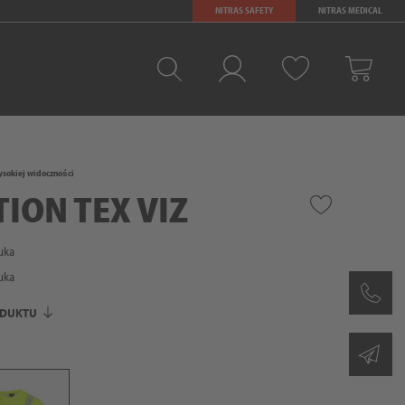
NITRAS SAFETY
NITRAS MEDICAL
Ulubione
Zaloguj sie
Kosz
ysokiej widoczności
TION TEX VIZ
uka
uka
ODUKTU