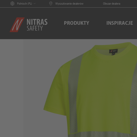
Polnisch (
PL
)
Wyszukiwanie dealerów
Obszar dealera
PRODUKTY
INSPIRACJE