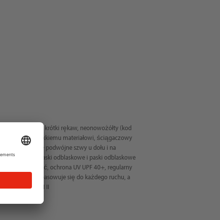
iej widoczności, krótki rękaw, neonowożółty (kod
zeniu dzięki miękkiemu materiałowi, ściągaczowy
orze, wytrzymałe podwójne szwy u dołu i na
wa obwodowe paski odblaskowe i paski odblaskowe
obrą widoczność, ochrona UV UPF 40+, regularny
 dopasowanie, dopasowuje się do każdego ruchu, a
goria ryzyka ŚOI II