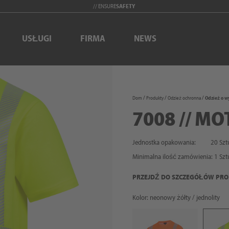
// ENSURE
SAFETY
USŁUGI
FIRMA
NEWS
Dom
Produkty
Odzież ochronna
Odzież o w
7008 // MO
Jednostka opakowania:
20 Szt
Minimalna ilość zamówienia:
1
Szt
PRZEJDŹ DO SZCZEGÓŁÓW PR
Kolor: neonowy żółty / jednolity