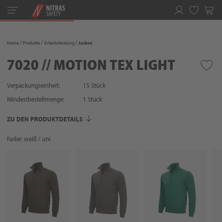
Toggle
navigation
Merkliste
Home
Produkte
Arbeitskleidung
Jacken
7020 // MOTION TEX LIGHT
Verpackungseinheit:
15 Stück
Mindestbestellmenge:
1
Stück
ZU DEN PRODUKTDETAILS
Farbe: weiß / uni