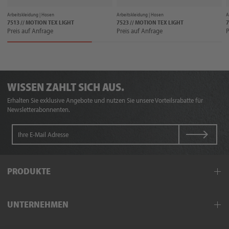
Arbeitskleidung |
Hosen
Arbeitskleidung |
Hosen
A
7513 // MOTION TEX LIGHT
7523 // MOTION TEX LIGHT
7
Preis auf Anfrage
Preis auf Anfrage
P
WISSEN ZAHLT SICH AUS.
Erhalten Sie exklusive Angebote und nutzen Sie unsere Vorteilsrabatte für
Newsletterabonnenten.
PRODUKTE
Arbeitskleidung
UNTERNEHMEN
Schutzkleidung
Hand- und Armschutz
Außendienst