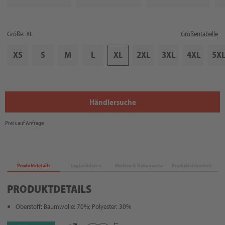
Größe: XL
Größentabelle
XS
S
M
L
XL
2XL
3XL
4XL
5X
Händlersuche
Preis auf Anfrage
Produktdetails
Logistikdaten
Medien & Dokumente
Produktsicherheit
PRODUKTDETAILS
Oberstoff: Baumwolle: 70%; Polyester: 30%