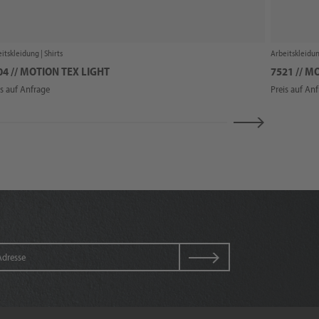
itskleidung |
Shirts
Arbeitskleidun
04 // MOTION TEX LIGHT
7521 // M
is auf Anfrage
Preis auf An