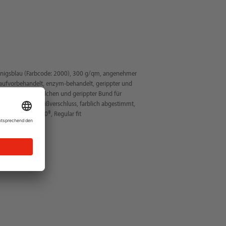
önigsblau (Farbcode: 2000), 300 g/qm, angenehmer
ufvorbehandelt, enzym-behandelt, gerippter und
erippte Ärmelbündchen und gerippter Bund für
hgehender YKK-Reißverschluss, farblich abgestimmt,
EX STANDARD 100®, Regular fit