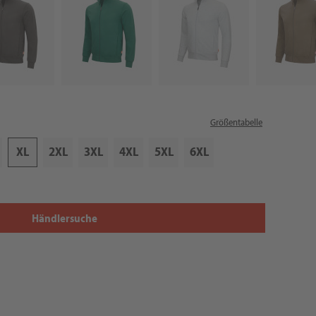
Größentabelle
XL
2XL
3XL
4XL
5XL
6XL
Händlersuche