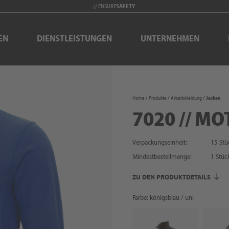
// ENSURE
SAFETY
EN
DIENSTLEISTUNGEN
UNTERNEHMEN
Home
Produkte
Arbeitskleidung
Jacken
7020 // MO
Verpackungseinheit:
15 Stü
Mindestbestellmenge:
1
Stüc
ZU DEN PRODUKTDETAILS
Farbe: königsblau / uni