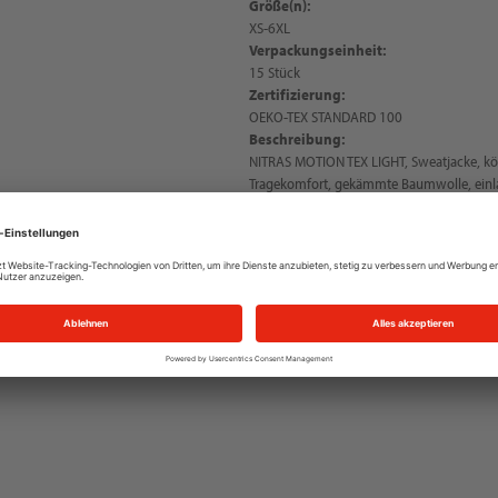
Größe(n):
XS-6XL
Verpackungseinheit:
15 Stück
Zertifizierung:
OEKO-TEX STANDARD 100
Beschreibung:
NITRAS MOTION TEX LIGHT, Sweatjacke, k
Tragekomfort, gekämmte Baumwolle, einla
hoher Stehkragen, Ziernaht im Nacken, g
optimalen Halt, zwei Seitentaschen, durc
weiche und angeraute Innenseite, OEKO-T