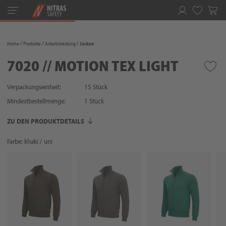
Toggle
navigation
Merkliste
Home
Produkte
Arbeitskleidung
Jacken
7020 // MOTION TEX LIGHT
Verpackungseinheit:
15 Stück
Mindestbestellmenge:
1
Stück
ZU DEN PRODUKTDETAILS
Farbe: khaki / uni