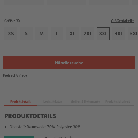
Größe: 3XL
Größentabelle
XS
S
M
L
XL
2XL
3XL
4XL
5X
Händlersuche
Preis auf Anfrage
Produktdetails
Logistikdaten
Medien & Dokumente
Produktsicherheit
PRODUKTDETAILS
Oberstoff: Baumwolle: 70%; Polyester: 30%