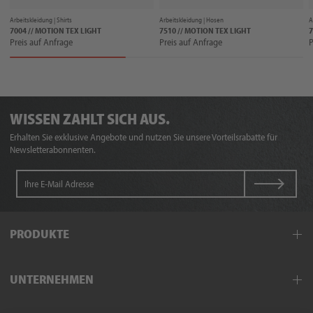
Arbeitskleidung |
Shirts
Arbeitskleidung |
Hosen
A
7004 // MOTION TEX LIGHT
7510 // MOTION TEX LIGHT
7
Preis auf Anfrage
Preis auf Anfrage
P
WISSEN ZAHLT SICH AUS.
Erhalten Sie exklusive Angebote und nutzen Sie unsere Vorteilsrabatte für
Newsletterabonnenten.
PRODUKTE
Arbeitskleidung
UNTERNEHMEN
Schutzkleidung
Hand- und Armschutz
Außendienst