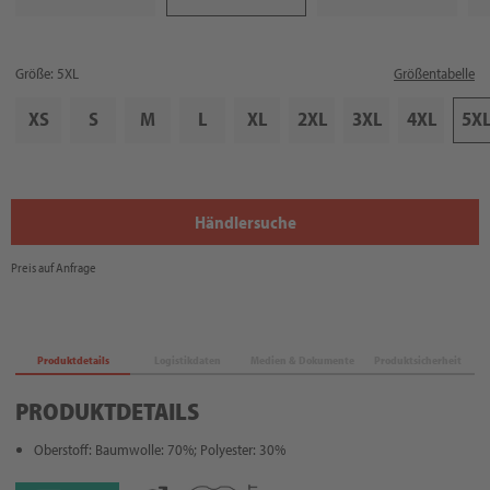
Größe: 5XL
Größentabelle
XS
S
M
L
XL
2XL
3XL
4XL
5X
Händlersuche
Preis auf Anfrage
Produktdetails
Logistikdaten
Medien & Dokumente
Produktsicherheit
PRODUKTDETAILS
Oberstoff: Baumwolle: 70%; Polyester: 30%