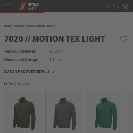
Toggle
navigation
Merkliste
Home
Produkte
Arbeitskleidung
Jacken
7020 // MOTION TEX LIGHT
Verpackungseinheit:
15 Stück
Mindestbestellmenge:
1
Stück
ZU DEN PRODUKTDETAILS
Farbe: grau / uni