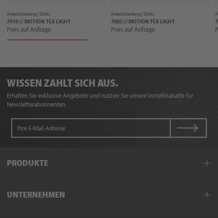
Arbeitskleidung |
Shirts
Arbeitskleidung |
Shirts
A
7010 // MOTION TEX LIGHT
7005 // MOTION TEX LIGHT
7
Preis auf Anfrage
Preis auf Anfrage
P
WISSEN ZAHLT SICH AUS.
Erhalten Sie exklusive Angebote und nutzen Sie unsere Vorteilsrabatte für
Newsletterabonnenten.
PRODUKTE
Arbeitskleidung
UNTERNEHMEN
Schutzkleidung
Hand- und Armschutz
Außendienst