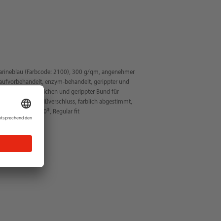
arineblau (Farbcode: 2100), 300 g/qm, angenehmer
ufvorbehandelt, enzym-behandelt, gerippter und
erippte Ärmelbündchen und gerippter Bund für
hgehender YKK-Reißverschluss, farblich abgestimmt,
EX STANDARD 100®, Regular fit