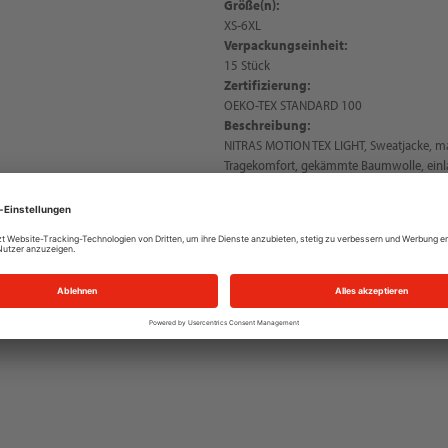
Größe(n):
XS-6XL
Verpackungseinheit:
15 Stück
Zertifizierung:
OEKO-TEX STANDARD 100
Beschreibung:
NITRAS MOTION TEX LIGHT, Sweatjacke, m
Tragekomfort, gekämmte Baumwolle, einla
hoher Stehkragen, Ziernaht im Nacken, g
optimalen Halt, zwei Seitentaschen, durc
weiche und angeraute Innenseite, OEKO-T