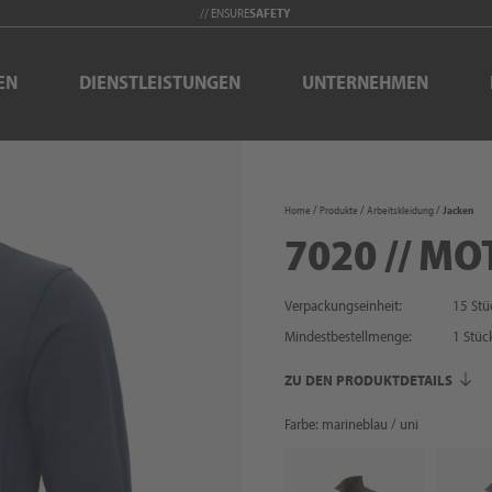
// ENSURE
SAFETY
EN
DIENSTLEISTUNGEN
UNTERNEHMEN
Home
Produkte
Arbeitskleidung
Jacken
7020 // MO
Verpackungseinheit:
15 Stü
Mindestbestellmenge:
1
Stüc
ZU DEN PRODUKTDETAILS
Farbe: marineblau / uni