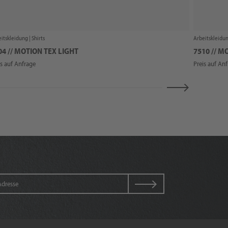
itskleidung |
Shirts
Arbeitskleidun
04 // MOTION TEX LIGHT
7510 // M
is auf Anfrage
Preis auf An