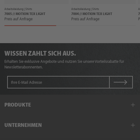
Arbeitskleidung |
Shirts
Arbeitskleidung |
Shirts
A
7005 // MOTION TEX LIGHT
7004 // MOTION TEX LIGHT
7
Preis auf Anfrage
Preis auf Anfrage
P
WISSEN ZAHLT SICH AUS.
Erhalten Sie exklusive Angebote und nutzen Sie unsere Vorteilsrabatte für
Newsletterabonnenten.
PRODUKTE
Arbeitskleidung
UNTERNEHMEN
Schutzkleidung
Hand- und Armschutz
Außendienst