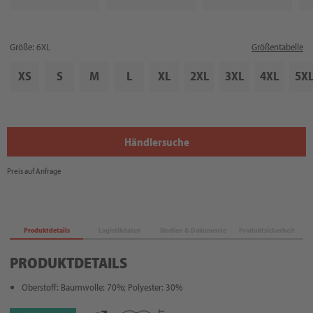
Größe: 6XL
Größentabelle
XS
S
M
L
XL
2XL
3XL
4XL
5X
Händlersuche
Preis auf Anfrage
Produktdetails
Logistikdaten
Medien & Dokumente
Produktsicherheit
PRODUKTDETAILS
Oberstoff: Baumwolle: 70%; Polyester: 30%