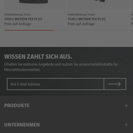
Arbeitskleidung |
Shirts
Arbeitskleidung |
Hosen
A
7050 // MOTION TEX PLUS
7620 // MOTION TEX PLUS
7
Preis auf Anfrage
Preis auf Anfrage
P
WISSEN ZAHLT SICH AUS.
Erhalten Sie exklusive Angebote und nutzen Sie unsere Vorteilsrabatte für
Newsletterabonnenten.
PRODUKTE
Arbeitskleidung
UNTERNEHMEN
Schutzkleidung