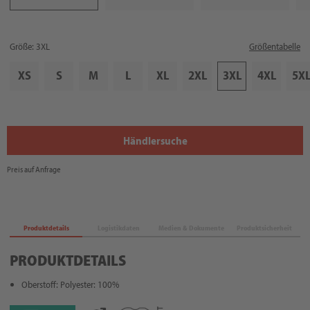
Größe: 3XL
Größentabelle
XS
S
M
L
XL
2XL
3XL
4XL
5X
Händlersuche
Preis auf Anfrage
Produktdetails
Logistikdaten
Medien & Dokumente
Produktsicherheit
PRODUKTDETAILS
Oberstoff: Polyester: 100%