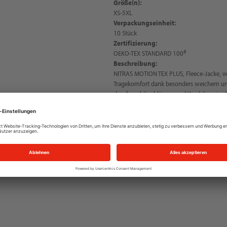
Größe(n):
XS-5XL
Verpackungseinheit:
10 Stück
Zertifizierung:
OEKO-TEX STANDARD 100®
Beschreibung:
NITRAS MOTION TEX PLUS, Fleece-Jacke, w
Tragekomfort dank besonders weichem und
den Ärmelabschlüssen und Kordelzug im S
dichter Verarbeitung des Materials, nicht
abgestimmter YKK-Reißverschluss mit Kin
Reißverschluss, OEKO-TEX STANDARD 100®,