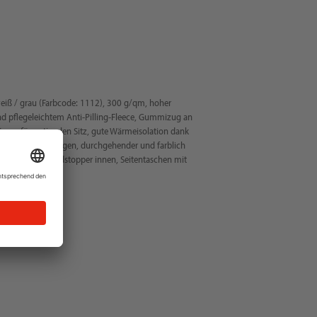
eiß / grau (Farbcode: 1112), 300 g/qm, hoher
 pflegeleichtem Anti-Pilling-Fleece, Gummizug an
aum für optimalen Sitz, gute Wärmeisolation dank
 kratzender Stehkragen, durchgehender und farblich
nschutz und Windstopper innen, Seitentaschen mit
 Regular Fit