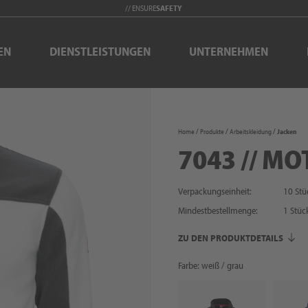
// ENSURE
SAFETY
EN
DIENSTLEISTUNGEN
UNTERNEHMEN
Home
Produkte
Arbeitskleidung
Jacken
7043 // MO
Verpackungseinheit:
10 Stü
Mindestbestellmenge:
1
Stüc
ZU DEN PRODUKTDETAILS
Farbe: weiß / grau