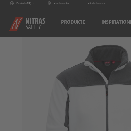
Deutsch (
DE
)
Händlersuche
Händlerbereich
PRODUKTE
INSPIRATION