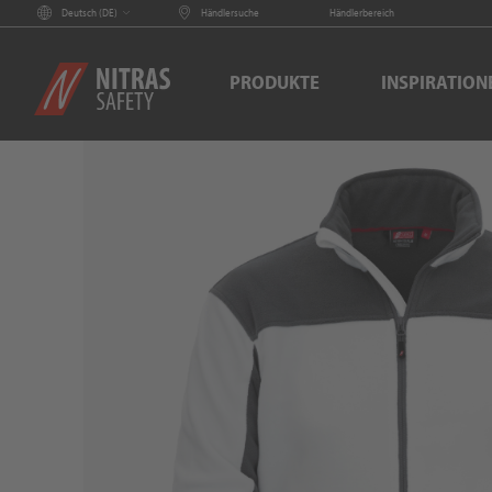
Deutsch (
DE
)
Händlersuche
Händlerbereich
PRODUKTE
INSPIRATION