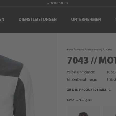
// ENSURE
SAFETY
EN
DIENSTLEISTUNGEN
UNTERNEHMEN
Home
Produkte
Arbeitskleidung
Jacken
7043 // MO
Verpackungseinheit:
10 Stü
Mindestbestellmenge:
1
Stüc
ZU DEN PRODUKTDETAILS
Farbe: weiß / grau