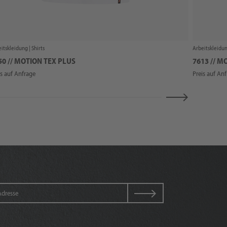
itskleidung |
Shirts
Arbeitskleidun
50 // MOTION TEX PLUS
7613 // M
is auf Anfrage
Preis auf An