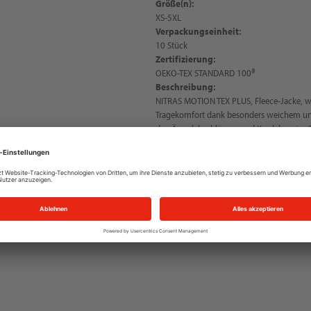
Größe(n):
XS-5XL
Verpackungseinheit:
10 Stück
Zertifizierung:
OEKO-TEX STANDARD 100®
Beschreibung:
NITRAS MOTION TEX PLUS, Fleece-Jacke, w
Tragekomfort dank besonders weichem und
den Ärmelabschlüssen und Kordelzug im S
dichter Verarbeitung des Materials, nicht
abgestimmter YKK-Reißverschluss mit Kin
Reißverschluss, OEKO-TEX STANDARD 100®,