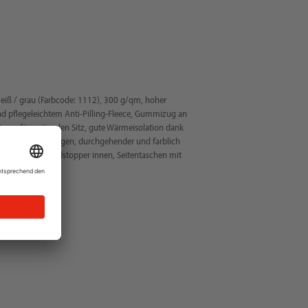
eiß / grau (Farbcode: 1112), 300 g/qm, hoher
 pflegeleichtem Anti-Pilling-Fleece, Gummizug an
aum für optimalen Sitz, gute Wärmeisolation dank
 kratzender Stehkragen, durchgehender und farblich
nschutz und Windstopper innen, Seitentaschen mit
 Regular Fit