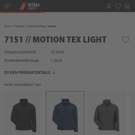
Toggle
navigation
Merkliste
Home
Produkte
Arbeitskleidung
Jacken
7151 // MOTION TEX LIGHT
Verpackungseinheit:
10 Stück
Mindestbestellmenge:
1
Stück
ZU DEN PRODUKTDETAILS
Farbe: marineblau / uni