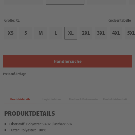
Größe: XL
Größentabelle
XS
S
M
L
XL
2XL
3XL
4XL
5X
Händlersuche
Preis auf Anfrage
Produktdetails
Logistikdaten
Medien & Dokumente
Produktsicherheit
PRODUKTDETAILS
Oberstoff: Polyester: 94%; Elasthan: 6%
Futter: Polyester: 100%