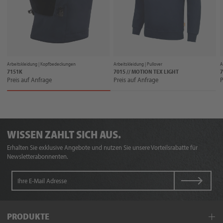
Arbeitskleidung |
Kopfbedeckungen
Arbeitskleidung |
Pullover
A
7151K
7015 // MOTION TEX LIGHT
7
Preis auf Anfrage
Preis auf Anfrage
P
WISSEN ZAHLT SICH AUS.
Erhalten Sie exklusive Angebote und nutzen Sie unsere Vorteilsrabatte für
Newsletterabonnenten.
PRODUKTE