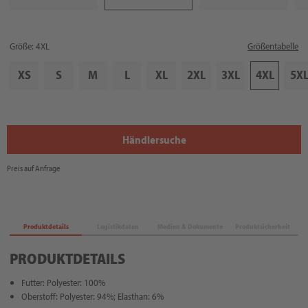
Größe: 4XL
Größentabelle
XS
S
M
L
XL
2XL
3XL
4XL
5X
Händlersuche
Preis auf Anfrage
Produktdetails
Logistikdaten
Medien & Dokumente
Produktsicherheit
PRODUKTDETAILS
Futter: Polyester: 100%
Oberstoff: Polyester: 94%; Elasthan: 6%