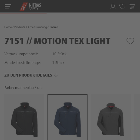
Toggle
navigation
Merkliste
Home
Produkte
Arbeitskleidung
Jacken
7151 // MOTION TEX LIGHT
Verpackungseinheit:
10 Stück
Mindestbestellmenge:
1
Stück
ZU DEN PRODUKTDETAILS
Farbe: marineblau / uni