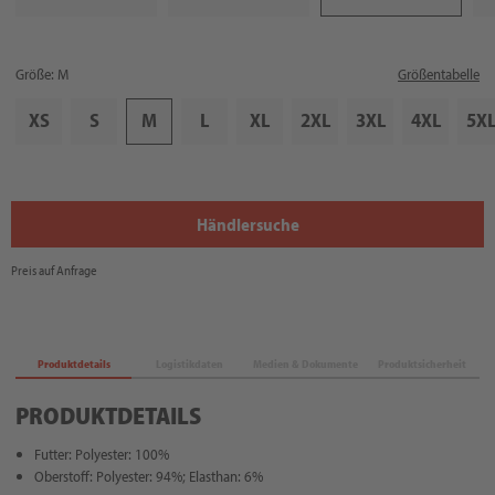
Größe: M
Größentabelle
XS
S
M
L
XL
2XL
3XL
4XL
5X
Händlersuche
Preis auf Anfrage
Produktdetails
Logistikdaten
Medien & Dokumente
Produktsicherheit
PRODUKTDETAILS
Futter: Polyester: 100%
Oberstoff: Polyester: 94%; Elasthan: 6%