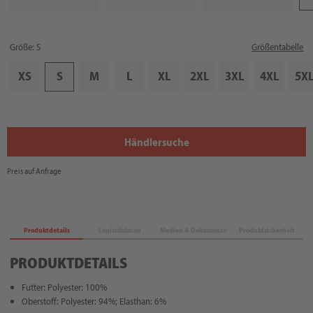
Größe: S
Größentabelle
XS
S
M
L
XL
2XL
3XL
4XL
5X
Händlersuche
Preis auf Anfrage
Produktdetails
Logistikdaten
Medien & Dokumente
Produktsicherheit
PRODUKTDETAILS
Futter: Polyester: 100%
Oberstoff: Polyester: 94%; Elasthan: 6%