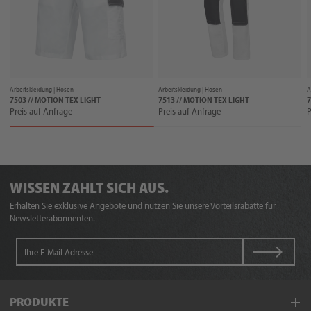
Arbeitskleidung |
Hosen
Arbeitskleidung |
Hosen
A
7503 // MOTION TEX LIGHT
7513 // MOTION TEX LIGHT
7
Preis auf Anfrage
Preis auf Anfrage
P
WISSEN ZAHLT SICH AUS.
Erhalten Sie exklusive Angebote und nutzen Sie unsere Vorteilsrabatte für
Newsletterabonnenten.
PRODUKTE