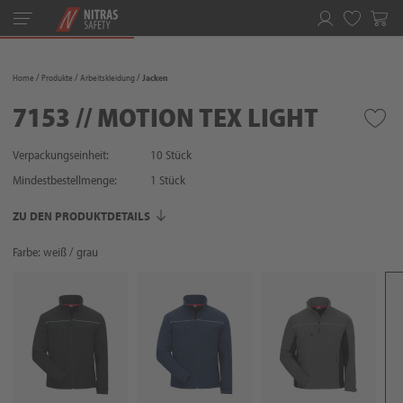
Toggle
navigation
Merkliste
Home
Produkte
Arbeitskleidung
Jacken
7153 // MOTION TEX LIGHT
Verpackungseinheit:
10 Stück
Mindestbestellmenge:
1
Stück
ZU DEN PRODUKTDETAILS
Farbe: weiß / grau