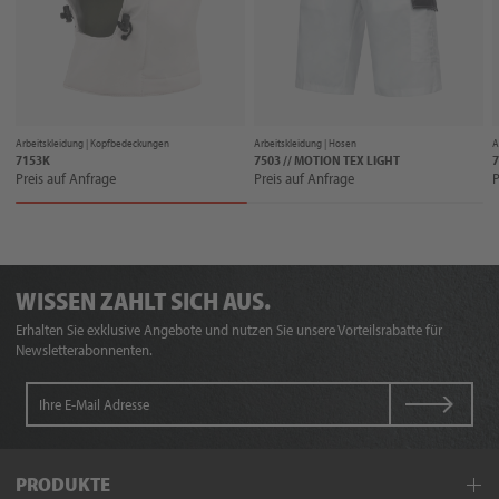
Arbeitskleidung |
Kopfbedeckungen
Arbeitskleidung |
Hosen
A
7153K
7503 // MOTION TEX LIGHT
7
Preis auf Anfrage
Preis auf Anfrage
P
WISSEN ZAHLT SICH AUS.
Erhalten Sie exklusive Angebote und nutzen Sie unsere Vorteilsrabatte für
Newsletterabonnenten.
PRODUKTE