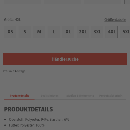
Größe: 4XL
Größentabelle
XS
S
M
L
XL
2XL
3XL
4XL
5X
Händlersuche
Preis auf Anfrage
Produktdetails
Logistikdaten
Medien & Dokumente
Produktsicherheit
PRODUKTDETAILS
Oberstoff: Polyester: 94%; Elasthan: 6%
Futter: Polyester: 100%