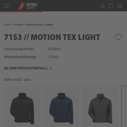
Toggle
navigation
Merkliste
Home
Produkte
Arbeitskleidung
Jacken
7153 // MOTION TEX LIGHT
Verpackungseinheit:
10 Stück
Mindestbestellmenge:
1
Stück
ZU DEN PRODUKTDETAILS
Farbe: weiß / grau