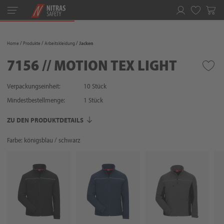
Toggle
navigation
Merkliste
Home
Produkte
Arbeitskleidung
Jacken
7156 // MOTION TEX LIGHT
Verpackungseinheit:
10 Stück
Mindestbestellmenge:
1
Stück
ZU DEN PRODUKTDETAILS
Farbe: königsblau / schwarz