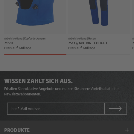
Arbeitskleidung |
Kopfbedeckungen
Arbeitskleidung |
Hosen
A
7156K
7511 // MOTION TEX LIGHT
7
Preis auf Anfrage
Preis auf Anfrage
P
WISSEN ZAHLT SICH AUS.
Erhalten Sie exklusive Angebote und nutzen Sie unsere Vorteilsrabatte für
Newsletterabonnenten.
PRODUKTE