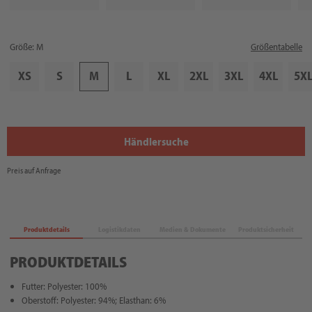
Größe: M
Größentabelle
XS
S
M
L
XL
2XL
3XL
4XL
5X
Händlersuche
Preis auf Anfrage
Produktdetails
Logistikdaten
Medien & Dokumente
Produktsicherheit
PRODUKTDETAILS
Futter: Polyester: 100%
Oberstoff: Polyester: 94%; Elasthan: 6%