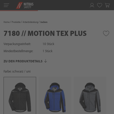
Toggle
navigation
Merkliste
Home
Produkte
Arbeitskleidung
Jacken
7180 // MOTION TEX PLUS
Verpackungseinheit:
10 Stück
Mindestbestellmenge:
1
Stück
ZU DEN PRODUKTDETAILS
Farbe: schwarz / uni