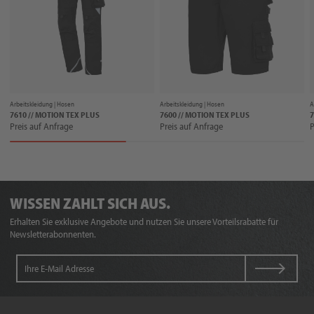
Arbeitskleidung |
Hosen
Arbeitskleidung |
Hosen
A
7610 // MOTION TEX PLUS
7600 // MOTION TEX PLUS
7
Preis auf Anfrage
Preis auf Anfrage
P
WISSEN ZAHLT SICH AUS.
Erhalten Sie exklusive Angebote und nutzen Sie unsere Vorteilsrabatte für
Newsletterabonnenten.