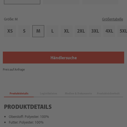
Größe: M
Größentabelle
XS
S
M
L
XL
2XL
3XL
4XL
5X
Händlersuche
Preis auf Anfrage
Produktdetails
Logistikdaten
Medien & Dokumente
Produktsicherheit
PRODUKTDETAILS
Oberstoff: Polyester: 100%
Futter: Polyester: 100%