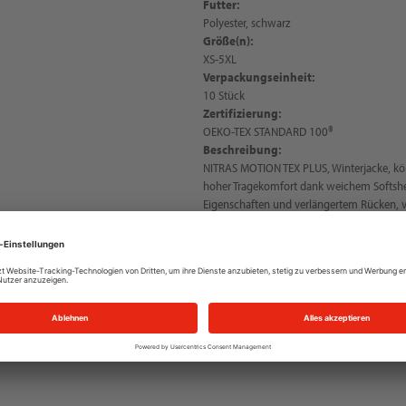
Futter:
Polyester, schwarz
Größe(n):
XS-5XL
Verpackungseinheit:
10 Stück
Zertifizierung:
OEKO-TEX STANDARD 100®
Beschreibung:
NITRAS MOTION TEX PLUS, Winterjacke, kö
hoher Tragekomfort dank weichem Softshe
Eigenschaften und verlängertem Rücken, v
Kordelzug im Saum für optimalen Sitz un
Verstärkungen an Ellbogenpartie für hohe 
Sichtbarkeit, Stehkragen, durchgehender 
innen und außen, Innen-, Brust- und Seite
Kapuze mit Kordelzug zur Fixierung, Ober
Atmungsaktivität: 3.500 g/qm/24h, OEKO