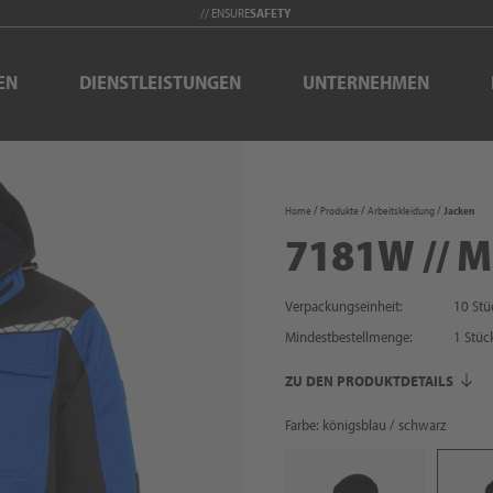
// ENSURE
SAFETY
EN
DIENSTLEISTUNGEN
UNTERNEHMEN
Home
Produkte
Arbeitskleidung
Jacken
7181W // 
Verpackungseinheit:
10 Stü
Mindestbestellmenge:
1
Stüc
ZU DEN PRODUKTDETAILS
Farbe: königsblau / schwarz