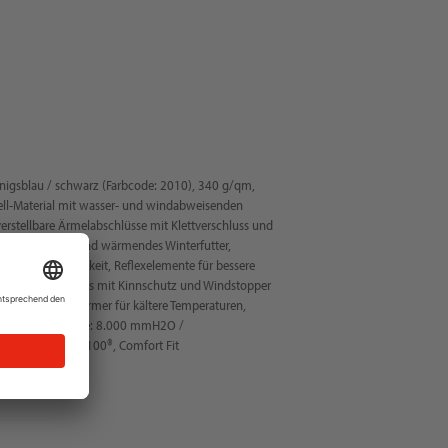
nigsblau / schwarz (Farbcode: 2010), 340 g/qm,
ll-Material mit wasser- und windabweisenden
erstellbare Ärmelabschlüsse mit Klettverschluss und
d Halt, weiches und wärmendes Winterfutter,
Widerstandsfähigkeit, Reflexelemente für bessere
YKK-Reißverschluss mit Kinnschutz und Windstopper
ntaschen, Pulswärmer für kältere Temperaturen,
stoff: Wassersäule: 8.000 mmH2O /
-TEX STANDARD 100®, Comfort Fit