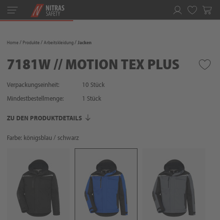
Toggle
navigation
Merkliste
Home
Produkte
Arbeitskleidung
Jacken
7181W // MOTION TEX PLUS
Verpackungseinheit:
10 Stück
Mindestbestellmenge:
1
Stück
ZU DEN PRODUKTDETAILS
Farbe: königsblau / schwarz