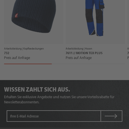
Arbeitskleidung |
Kopfbedeckungen
Arbeitskleidung |
Hosen
A
732
7611 // MOTION TEX PLUS
7
Preis auf Anfrage
Preis auf Anfrage
P
WISSEN ZAHLT SICH AUS.
Erhalten Sie exklusive Angebote und nutzen Sie unsere Vorteilsrabatte für
Newsletterabonnenten.