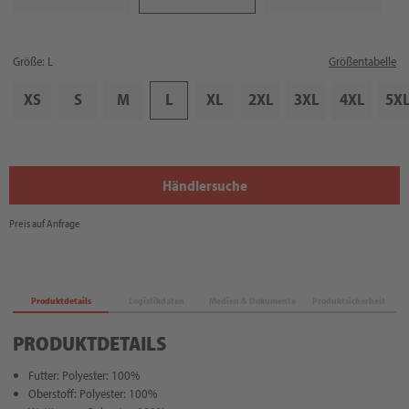
Größe: L
Größentabelle
XS
S
M
L
XL
2XL
3XL
4XL
5X
Händlersuche
Preis auf Anfrage
Produktdetails
Logistikdaten
Medien & Dokumente
Produktsicherheit
PRODUKTDETAILS
Futter: Polyester: 100%
Oberstoff: Polyester: 100%