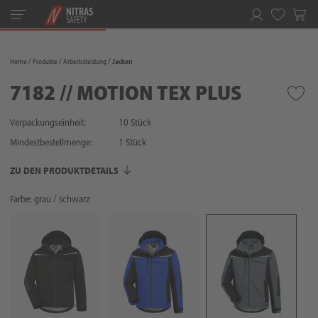
Toggle
navigation
Merkliste
Home
Produkte
Arbeitskleidung
Jacken
7182 // MOTION TEX PLUS
Verpackungseinheit:
10 Stück
Mindestbestellmenge:
1
Stück
ZU DEN PRODUKTDETAILS
Farbe: grau / schwarz