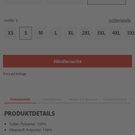
Größe: S
Größentabelle
XS
S
M
L
XL
2XL
3XL
4XL
5X
Händlersuche
Preis auf Anfrage
Produktdetails
Logistikdaten
Medien & Dokumente
Produktsicherheit
PRODUKTDETAILS
Futter: Polyester: 100%
Oberstoff: Polyester: 100%