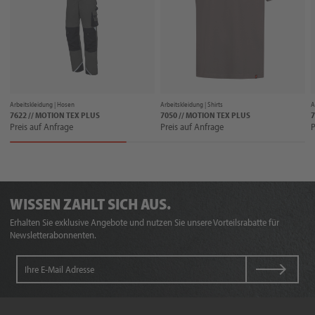
Arbeitskleidung |
Hosen
Arbeitskleidung |
Shirts
A
7622 // MOTION TEX PLUS
7050 // MOTION TEX PLUS
7
Preis auf Anfrage
Preis auf Anfrage
P
WISSEN ZAHLT SICH AUS.
Erhalten Sie exklusive Angebote und nutzen Sie unsere Vorteilsrabatte für
Newsletterabonnenten.