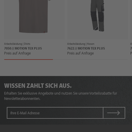
Arbeitskleidung |
Shirts
Arbeitskleidung |
Hosen
A
7050 // MOTION TEX PLUS
7622 // MOTION TEX PLUS
7
Preis auf Anfrage
Preis auf Anfrage
P
WISSEN ZAHLT SICH AUS.
Erhalten Sie exklusive Angebote und nutzen Sie unsere Vorteilsrabatte für
Newsletterabonnenten.