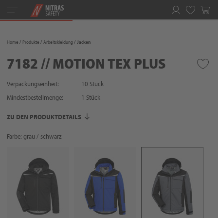
Toggle
navigation
Merkliste
Home
Produkte
Arbeitskleidung
Jacken
7182 // MOTION TEX PLUS
Verpackungseinheit:
10 Stück
Mindestbestellmenge:
1
Stück
ZU DEN PRODUKTDETAILS
Farbe: grau / schwarz