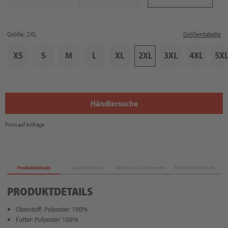
Größe: 2XL
Größentabelle
XS
S
M
L
XL
2XL
3XL
4XL
5X
Händlersuche
Preis auf Anfrage
Produktdetails
Logistikdaten
Medien & Dokumente
Produktsicherheit
PRODUKTDETAILS
Oberstoff: Polyester: 100%
Futter: Polyester: 100%