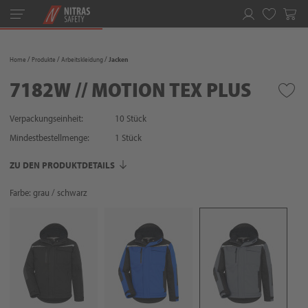
Toggle
navigation
Merkliste
Home
Produkte
Arbeitskleidung
Jacken
7182W // MOTION TEX PLUS
Verpackungseinheit:
10 Stück
Mindestbestellmenge:
1
Stück
ZU DEN PRODUKTDETAILS
Farbe: grau / schwarz