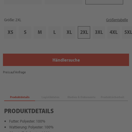
Größe: 2XL
Größentabelle
XS
S
M
L
XL
2XL
3XL
4XL
5X
Händlersuche
Preis auf Anfrage
Produktdetails
Logistikdaten
Medien & Dokumente
Produktsicherheit
PRODUKTDETAILS
Futter: Polyester: 100%
Wattierung: Polyester: 100%