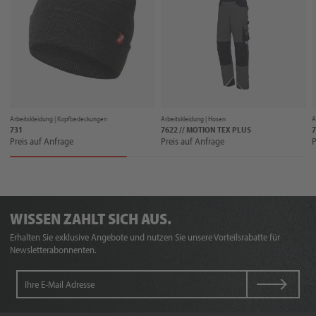
Arbeitskleidung |
Kopfbedeckungen
Arbeitskleidung |
Hosen
A
731
7622 // MOTION TEX PLUS
7
Preis auf Anfrage
Preis auf Anfrage
P
WISSEN ZAHLT SICH AUS.
Erhalten Sie exklusive Angebote und nutzen Sie unsere Vorteilsrabatte für
Newsletterabonnenten.