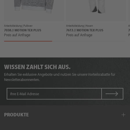
Arbeitskleidung |
Pullover
Arbeitskleidung |
Hosen
A
7038 // MOTION TEX PLUS
7613 // MOTION TEX PLUS
7
Preis auf Anfrage
Preis auf Anfrage
P
WISSEN ZAHLT SICH AUS.
Erhalten Sie exklusive Angebote und nutzen Sie unsere Vorteilsrabatte für
Newsletterabonnenten.
PRODUKTE
Arbeitskleidung