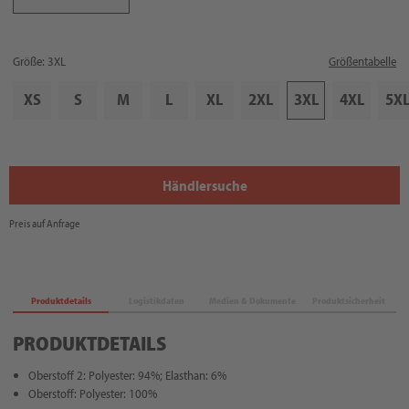
Größe: 3XL
Größentabelle
XS
S
M
L
XL
2XL
3XL
4XL
5X
Händlersuche
Preis auf Anfrage
Produktdetails
Logistikdaten
Medien & Dokumente
Produktsicherheit
PRODUKTDETAILS
Oberstoff 2: Polyester: 94%; Elasthan: 6%
Oberstoff: Polyester: 100%