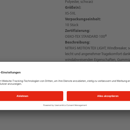
Polyester, schwarz
Größe(n):
XS-5XL
Verpackungseinheit:
10 Stück
Zertifizierung:
OEKO-TEX STANDARD 100®
Beschreibung:
NITRAS MOTION TEX LIGHT, Windbreaker, s
leicht und angenehmer Tragekomfort dank 
windabweisenden Eigenschaften, Gummizu
dezentes und sportliches Design, angeneh
besonders schnell zur Hand, Reflexelement
Reißverschluss mit Kinnschutz und Windst
Kordelzug zur optimalen Fixierung, Obers
2.000 g/qm/24h, OEKO-TEX STANDARD 100