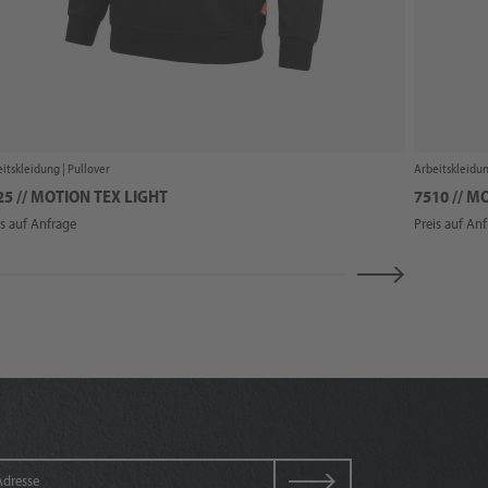
itskleidung |
Pullover
Arbeitskleidun
25 // MOTION TEX LIGHT
7510 // M
is auf Anfrage
Preis auf An