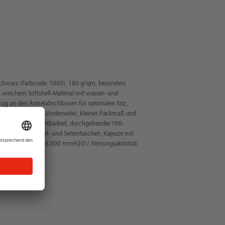
chwarz (Farbcode: 1000), 180 g/qm, besonders
weichem Softshell-Material mit wasser- und
g an den Ärmelabschlüssen für optimalen Sitz,
mes Innenfutter (Vorderseite), kleines Packmaß und
e für bessere Sichtbarkeit, durchgehender YKK-
opper innen, Brust- und Seitentaschen, Kapuze mit
toff: Wassersäule: 8.000 mmH2O / Atmungsaktivität:
®, Regular Fit