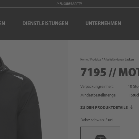
// ENSURE
SAFETY
EN
DIENSTLEISTUNGEN
UNTERNEHMEN
Home
Produkte
Arbeitskleidung
Jacken
7195 // MO
Verpackungseinheit:
10 Stü
Mindestbestellmenge:
1
Stüc
ZU DEN PRODUKTDETAILS
Farbe: schwarz / uni