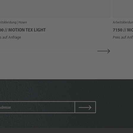
itskleidung |
Hosen
Arbeitskleidun
00 // MOTION TEX LIGHT
7150 // M
is auf Anfrage
Preis auf An