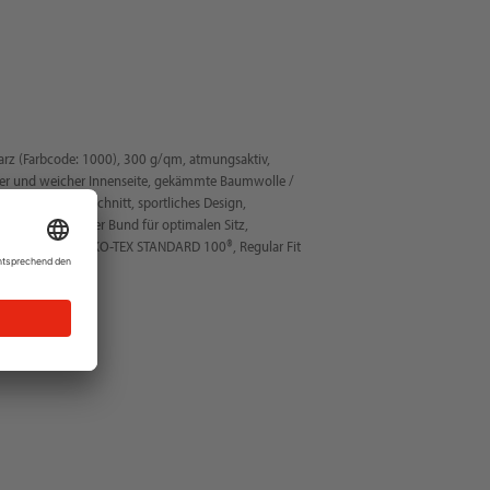
arz (Farbcode: 1000), 300 g/qm, atmungsaktiv,
er und weicher Innenseite, gekämmte Baumwolle /
ndelt, gerader Schnitt, sportliches Design,
sse und gerippter Bund für optimalen Sitz,
und Schulter, OEKO-TEX STANDARD 100®, Regular Fit