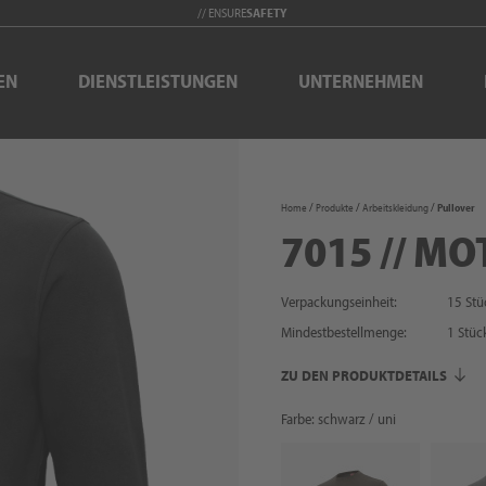
// ENSURE
SAFETY
EN
DIENSTLEISTUNGEN
UNTERNEHMEN
Home
Produkte
Arbeitskleidung
Pullover
7015 // MO
Verpackungseinheit:
15 Stü
Mindestbestellmenge:
1
Stüc
ZU DEN PRODUKTDETAILS
Farbe: schwarz / uni