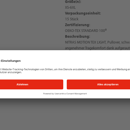
Größe(n):
XS-6XL
Verpackungseinheit:
15 Stück
Zertifizierung:
OEKO-TEX STANDARD 100®
Beschreibung:
NITRAS MOTION TEX LIGHT, Pullover, schw
angenehmer Tragekomfort dank aufgeraut
Polyester, einlaufvorbehandelt, enzym-beha
Rundhalsausschnitt, gerippte Ärmelabschlü
langlebige Doppelnähte an Bund, Ärmeln 