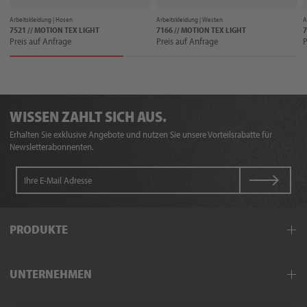
Arbeitskleidung |
Hosen
Arbeitskleidung |
Westen
A
7521 // MOTION TEX LIGHT
7166 // MOTION TEX LIGHT
7
Preis auf Anfrage
Preis auf Anfrage
P
WISSEN ZAHLT SICH AUS.
Erhalten Sie exklusive Angebote und nutzen Sie unsere Vorteilsrabatte für
Newsletterabonnenten.
PRODUKTE
Arbeitskleidung
UNTERNEHMEN
Schutzkleidung
Hand- und Armschutz
Außendienst