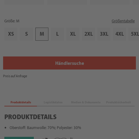
Größe: M
Größentabelle
XS
S
M
L
XL
2XL
3XL
4XL
5X
Händlersuche
Preis auf Anfrage
Produktdetails
Logistikdaten
Medien & Dokumente
Produktsicherheit
PRODUKTDETAILS
Oberstoff: Baumwolle: 70%; Polyester: 30%