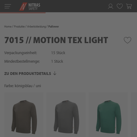
Toggle
navigation
Merkliste
Home
Produkte
Arbeitskleidung
Pullover
7015 // MOTION TEX LIGHT
Verpackungseinheit:
15 Stück
Mindestbestellmenge:
1
Stück
ZU DEN PRODUKTDETAILS
Farbe: königsblau / uni