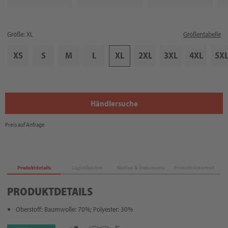
Größe: XL
Größentabelle
XS
S
M
L
XL
2XL
3XL
4XL
5X
Händlersuche
Preis auf Anfrage
Produktdetails
Logistikdaten
Medien & Dokumente
Produktsicherheit
PRODUKTDETAILS
Oberstoff: Baumwolle: 70%; Polyester: 30%