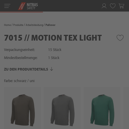
Toggle
navigation
Merkliste
Home
Produkte
Arbeitskleidung
Pullover
7015 // MOTION TEX LIGHT
Verpackungseinheit:
15 Stück
Mindestbestellmenge:
1
Stück
ZU DEN PRODUKTDETAILS
Farbe: schwarz / uni