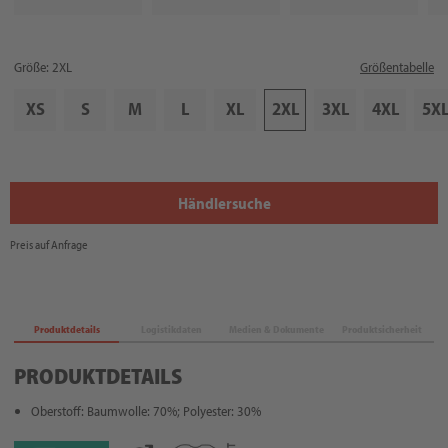
Größe: 2XL
Größentabelle
XS
S
M
L
XL
2XL
3XL
4XL
5X
Händlersuche
Preis auf Anfrage
Produktdetails
Logistikdaten
Medien & Dokumente
Produktsicherheit
PRODUKTDETAILS
Oberstoff: Baumwolle: 70%; Polyester: 30%