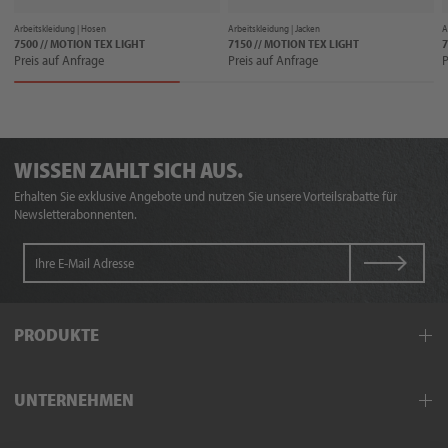
Arbeitskleidung |
Hosen
Arbeitskleidung |
Jacken
A
7500 // MOTION TEX LIGHT
7150 // MOTION TEX LIGHT
7
Preis auf Anfrage
Preis auf Anfrage
P
WISSEN ZAHLT SICH AUS.
Erhalten Sie exklusive Angebote und nutzen Sie unsere Vorteilsrabatte für
Newsletterabonnenten.
PRODUKTE
Arbeitskleidung
UNTERNEHMEN
Schutzkleidung
Hand- und Armschutz
Außendienst