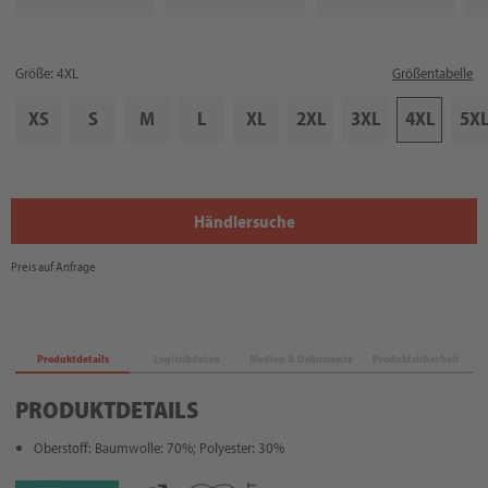
Größe: 4XL
Größentabelle
XS
S
M
L
XL
2XL
3XL
4XL
5X
Händlersuche
Preis auf Anfrage
Produktdetails
Logistikdaten
Medien & Dokumente
Produktsicherheit
PRODUKTDETAILS
Oberstoff: Baumwolle: 70%; Polyester: 30%