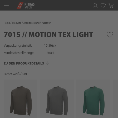
Toggle
navigation
Merkliste
Home
Produkte
Arbeitskleidung
Pullover
7015 // MOTION TEX LIGHT
Verpackungseinheit:
15 Stück
Mindestbestellmenge:
1
Stück
ZU DEN PRODUKTDETAILS
Farbe: weiß / uni