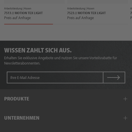
Arbeitskleidung |
Hosen
Arbeitskleidung |
Hosen
A
7513 // MOTION TEX LIGHT
7523 // MOTION TEX LIGHT
7
Preis auf Anfrage
Preis auf Anfrage
P
WISSEN ZAHLT SICH AUS.
Erhalten Sie exklusive Angebote und nutzen Sie unsere Vorteilsrabatte für
Newsletterabonnenten.
PRODUKTE
Arbeitskleidung
UNTERNEHMEN
Schutzkleidung
Hand- und Armschutz
Außendienst