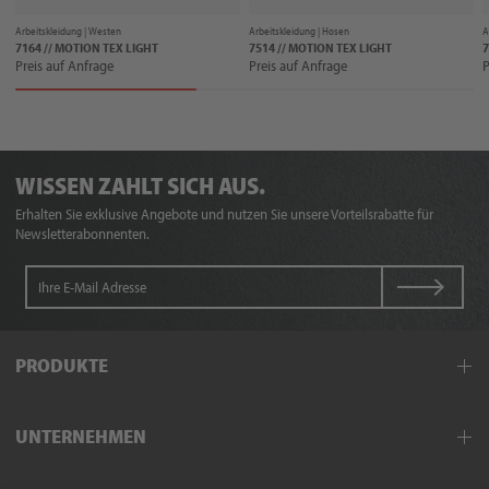
Arbeitskleidung |
Westen
Arbeitskleidung |
Hosen
A
7164 // MOTION TEX LIGHT
7514 // MOTION TEX LIGHT
7
Preis auf Anfrage
Preis auf Anfrage
P
WISSEN ZAHLT SICH AUS.
Erhalten Sie exklusive Angebote und nutzen Sie unsere Vorteilsrabatte für
Newsletterabonnenten.
PRODUKTE
Arbeitskleidung
UNTERNEHMEN
Schutzkleidung
Hand- und Armschutz
Außendienst