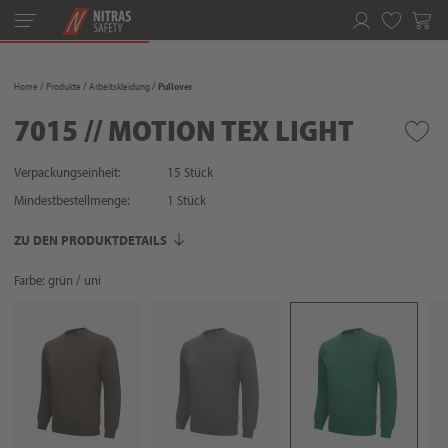
Toggle
navigation
Merkliste
Home
Produkte
Arbeitskleidung
Pullover
7015 // MOTION TEX LIGHT
Verpackungseinheit:
15 Stück
Mindestbestellmenge:
1
Stück
ZU DEN PRODUKTDETAILS
Farbe: grün / uni