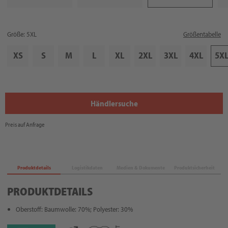
Größe: 5XL
Größentabelle
XS
S
M
L
XL
2XL
3XL
4XL
5X
Händlersuche
Preis auf Anfrage
Produktdetails
Logistikdaten
Medien & Dokumente
Produktsicherheit
PRODUKTDETAILS
Oberstoff: Baumwolle: 70%; Polyester: 30%