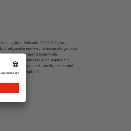
r, königsblau (Farbcode: 2000), 300 g/qm,
nk aufgerauter und weicher Innenseite, gerippte
optimalen Sitz, gekämmte Baumwolle,
ader Schnitt, sportliches Design, Kapuze mit
bige Doppelnähte an Bund, Ärmeln, Kapuze und
ANDARD 100®, Regular fit