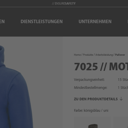
// ENSURE
SAFETY
EN
DIENSTLEISTUNGEN
UNTERNEHMEN
Home
Produkte
Arbeitskleidung
Pullover
7025 // MO
Verpackungseinheit:
15 Stü
Mindestbestellmenge:
1
Stüc
ZU DEN PRODUKTDETAILS
Farbe: königsblau / uni