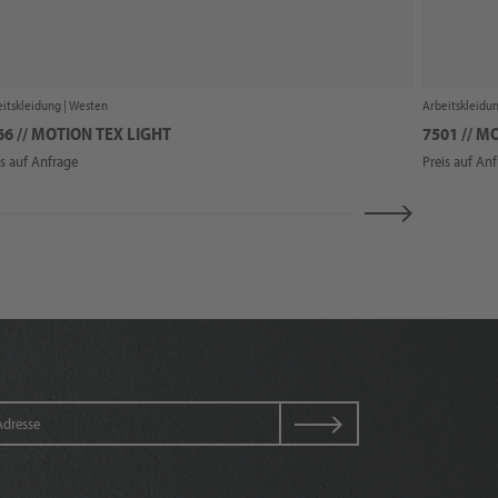
itskleidung |
Westen
Arbeitskleidun
66 // MOTION TEX LIGHT
7501 // M
is auf Anfrage
Preis auf An