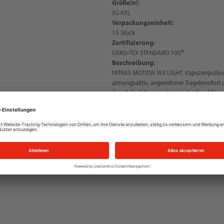
Größe(n):
XS-6XL
Verpackungseinheit:
15 Stück
Zertifizierung:
OEKO-TEX STANDARD 100®
Beschreibung:
NITRAS MOTION TEX LIGHT, Kapuzenpullove
atmungsaktiv, angenehmer Tragekomfort da
Ärmelabschlüsse und gerippter Bund für 
einlaufvorbehandelt, enzym-behandelt, ger
farblich abgestimmtem Kordelzug, langle
aufgesetzter Kängurutasche, OEKO-TEX ST