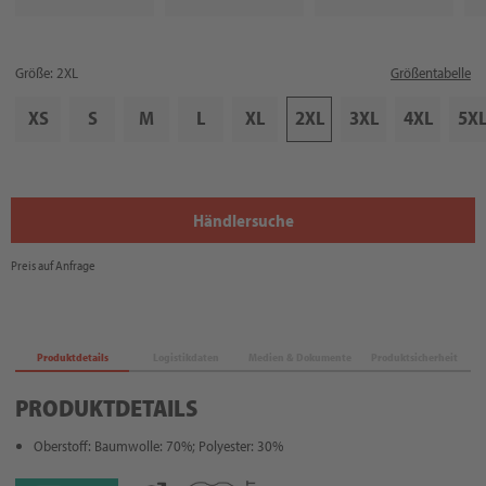
Größe: 2XL
Größentabelle
XS
S
M
L
XL
2XL
3XL
4XL
5X
Händlersuche
Preis auf Anfrage
Produktdetails
Logistikdaten
Medien & Dokumente
Produktsicherheit
PRODUKTDETAILS
Oberstoff: Baumwolle: 70%; Polyester: 30%