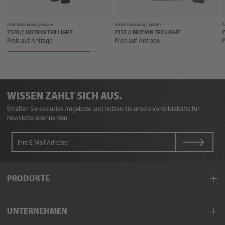
Arbeitskleidung |
Hosen
Arbeitskleidung |
Jacken
A
7520 // MOTION TEX LIGHT
7157 // MOTION TEX LIGHT
7
Preis auf Anfrage
Preis auf Anfrage
P
WISSEN ZAHLT SICH AUS.
Erhalten Sie exklusive Angebote und nutzen Sie unsere Vorteilsrabatte für
Newsletterabonnenten.
PRODUKTE
Arbeitskleidung
UNTERNEHMEN
Schutzkleidung