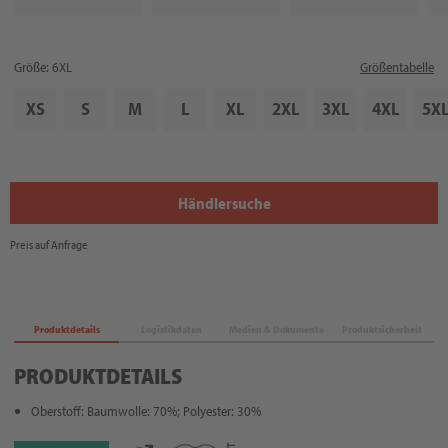
Größe: 6XL
Größentabelle
XS
S
M
L
XL
2XL
3XL
4XL
5X
Händlersuche
Preis auf Anfrage
Produktdetails
Logistikdaten
Medien & Dokumente
Produktsicherheit
PRODUKTDETAILS
Oberstoff: Baumwolle: 70%; Polyester: 30%