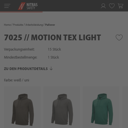
Toggle
navigation
Merkliste
Home
Produkte
Arbeitskleidung
Pullover
7025 // MOTION TEX LIGHT
Verpackungseinheit:
15 Stück
Mindestbestellmenge:
1
Stück
ZU DEN PRODUKTDETAILS
Farbe: weiß / uni