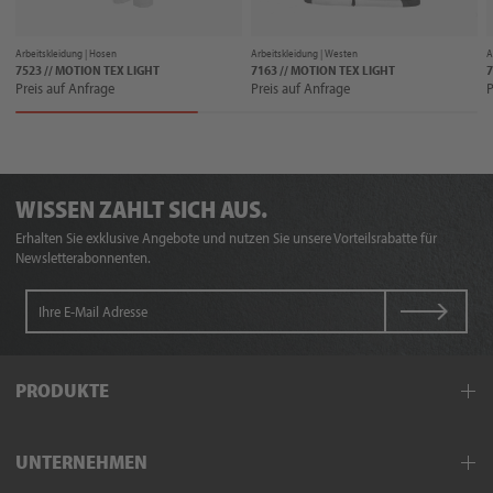
Arbeitskleidung |
Hosen
Arbeitskleidung |
Westen
A
7523 // MOTION TEX LIGHT
7163 // MOTION TEX LIGHT
7
Preis auf Anfrage
Preis auf Anfrage
P
WISSEN ZAHLT SICH AUS.
Erhalten Sie exklusive Angebote und nutzen Sie unsere Vorteilsrabatte für
Newsletterabonnenten.
PRODUKTE
Arbeitskleidung
UNTERNEHMEN
Schutzkleidung