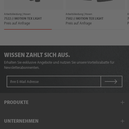
Arbeitskleidung |
Hosen
Arbeitskleidung |
Hosen
A
7522 // MOTION TEX LIGHT
7502 // MOTION TEX LIGHT
7
Preis auf Anfrage
Preis auf Anfrage
P
WISSEN ZAHLT SICH AUS.
Erhalten Sie exklusive Angebote und nutzen Sie unsere Vorteilsrabatte für
Newsletterabonnenten.
PRODUKTE
Arbeitskleidung
UNTERNEHMEN
Schutzkleidung