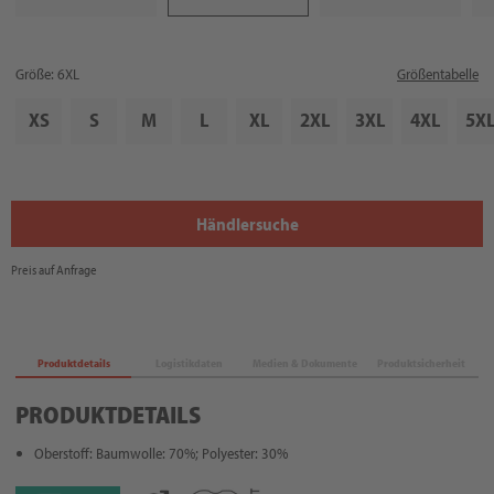
Größe: 6XL
Größentabelle
XS
S
M
L
XL
2XL
3XL
4XL
5X
Händlersuche
Preis auf Anfrage
Produktdetails
Logistikdaten
Medien & Dokumente
Produktsicherheit
PRODUKTDETAILS
Oberstoff: Baumwolle: 70%; Polyester: 30%