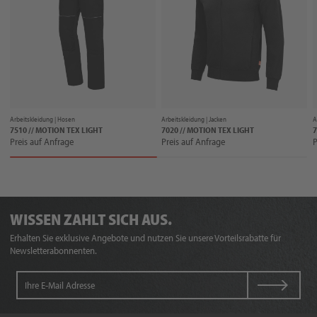
Arbeitskleidung |
Hosen
Arbeitskleidung |
Jacken
A
7510 // MOTION TEX LIGHT
7020 // MOTION TEX LIGHT
7
Preis auf Anfrage
Preis auf Anfrage
P
WISSEN ZAHLT SICH AUS.
Erhalten Sie exklusive Angebote und nutzen Sie unsere Vorteilsrabatte für
Newsletterabonnenten.