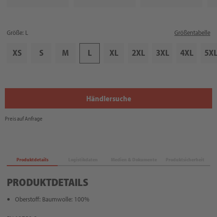
Größe: L
Größentabelle
XS
S
M
L
XL
2XL
3XL
4XL
5X
Händlersuche
Preis auf Anfrage
Produktdetails
Logistikdaten
Medien & Dokumente
Produktsicherheit
PRODUKTDETAILS
Oberstoff: Baumwolle: 100%