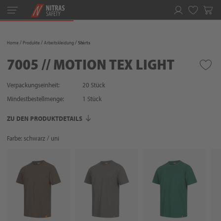
Toggle
navigation
Merkliste
Home
Produkte
Arbeitskleidung
Shirts
7005 // MOTION TEX LIGHT
Verpackungseinheit:
20 Stück
Mindestbestellmenge:
1
Stück
ZU DEN PRODUKTDETAILS
Farbe: schwarz / uni