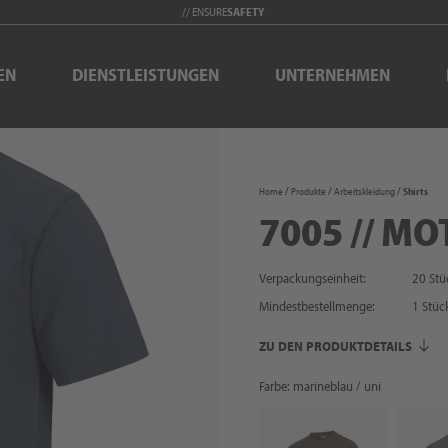
// ENSURE
SAFETY
EN
DIENSTLEISTUNGEN
UNTERNEHMEN
Home
Produkte
Arbeitskleidung
Shirts
7005 // MO
Verpackungseinheit:
20 Stü
Mindestbestellmenge:
1
Stüc
ZU DEN PRODUKTDETAILS
Farbe: marineblau / uni