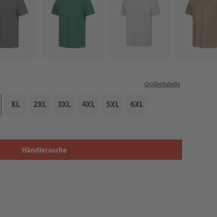
Größentabelle
XL
2XL
3XL
4XL
5XL
6XL
Händlersuche