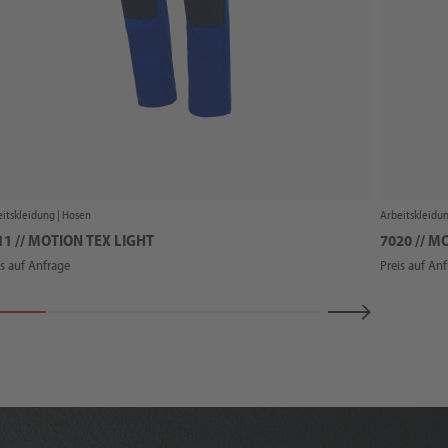
itskleidung |
Hosen
Arbeitskleidun
11 // MOTION TEX LIGHT
7020 // M
is auf Anfrage
Preis auf An