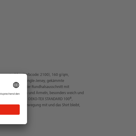
m, marineblau (Farbcode: 2100), 160 g/qm,
terial, feiner Single-Jersey, gekämmte
handelt, gerippter Rundhalsausschnitt mit
pelnähte an Saum und Ärmeln, besonders weich und
, UV-Schutz UPF 40+, OEKO-TEX STANDARD 100®,
Sitz, macht jede Bewegung mit und das Shirt bleibt,