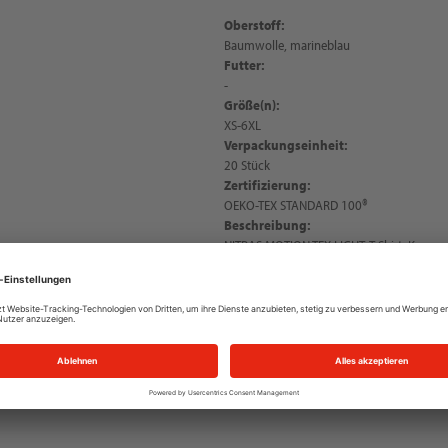
Oberstoff:
Baumwolle, marineblau
Futter:
-
Größe(n):
XS-6XL
Verpackungseinheit:
20 Stück
Zertifizierung:
OEKO-TEX STANDARD 100®
Beschreibung:
NITRAS MOTION TEX LIGHT, T-Shirt, Kurzar
angenehmer Tragekomfort dank weichem Ma
Baumwolle, einlaufvorbehandelt, enzym-be
gleichfarbigem Nackenband, robuste Dop
glatt, leicht abreißbare Pflegeetiketten
Regular Fit, Long Fit für einen optimalen 
wo es sein soll, PSA-Risikokategorie I