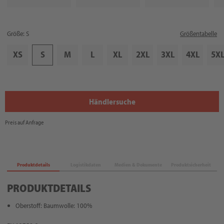
Größe: S
Größentabelle
XS
S
M
L
XL
2XL
3XL
4XL
5X
Händlersuche
Preis auf Anfrage
Produktdetails
Logistikdaten
Medien & Dokumente
Produktsicherheit
PRODUKTDETAILS
Oberstoff: Baumwolle: 100%