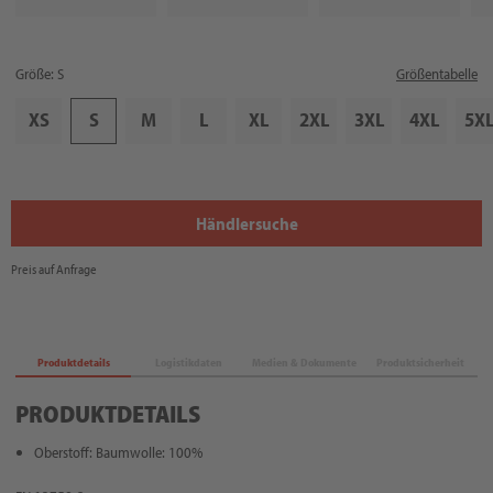
Größe: S
Größentabelle
XS
S
M
L
XL
2XL
3XL
4XL
5X
Händlersuche
Preis auf Anfrage
Produktdetails
Logistikdaten
Medien & Dokumente
Produktsicherheit
PRODUKTDETAILS
Oberstoff: Baumwolle: 100%