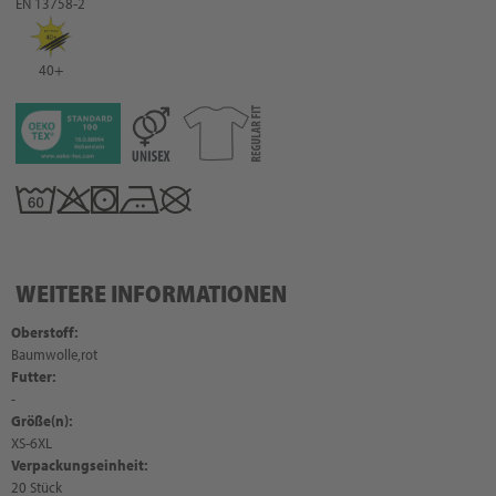
EN 13758-2
40+
WEITERE INFORMATIONEN
Oberstoff:
Baumwolle,rot
Futter:
-
Größe(n):
XS-6XL
Verpackungseinheit:
20 Stück