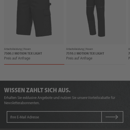
Arbeitskleidung |
Hosen
Arbeitskleidung |
Hosen
A
7500 // MOTION TEX LIGHT
7510 // MOTION TEX LIGHT
7
Preis auf Anfrage
Preis auf Anfrage
P
WISSEN ZAHLT SICH AUS.
Erhalten Sie exklusive Angebote und nutzen Sie unsere Vorteilsrabatte für
Newsletterabonnenten.