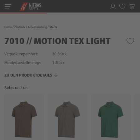
Toggle
navigation
Merkliste
Home
Produkte
Arbeitskleidung
Shirts
7010 // MOTION TEX LIGHT
Verpackungseinheit:
20 Stück
Mindestbestellmenge:
1
Stück
ZU DEN PRODUKTDETAILS
Farbe: rot / uni