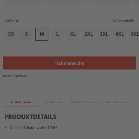
Größe: M
Größentabelle
XS
S
M
L
XL
2XL
3XL
4XL
5X
Händlersuche
Preis auf Anfrage
Produktdetails
Logistikdaten
Medien & Dokumente
Produktsicherheit
PRODUKTDETAILS
Oberstoff: Baumwolle: 100%