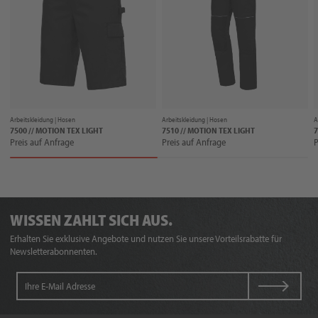
Arbeitskleidung |
Hosen
Arbeitskleidung |
Hosen
A
7500 // MOTION TEX LIGHT
7510 // MOTION TEX LIGHT
7
Preis auf Anfrage
Preis auf Anfrage
P
WISSEN ZAHLT SICH AUS.
Erhalten Sie exklusive Angebote und nutzen Sie unsere Vorteilsrabatte für
Newsletterabonnenten.