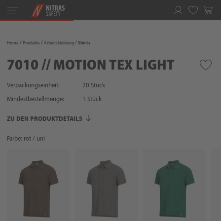
Toggle
navigation
Merkliste
Home
Produkte
Arbeitskleidung
Shirts
7010 // MOTION TEX LIGHT
Verpackungseinheit:
20 Stück
Mindestbestellmenge:
1
Stück
ZU DEN PRODUKTDETAILS
Farbe: rot / uni