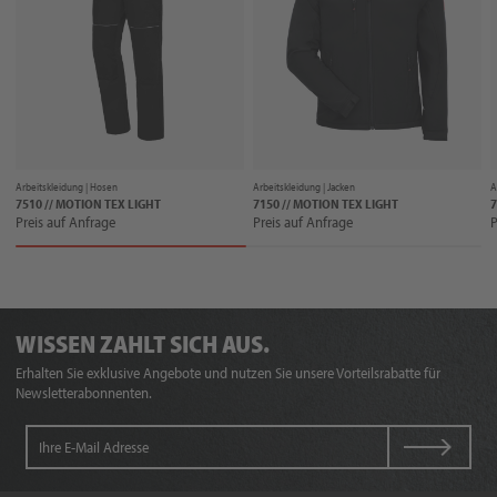
Arbeitskleidung |
Hosen
Arbeitskleidung |
Jacken
A
7510 // MOTION TEX LIGHT
7150 // MOTION TEX LIGHT
7
Preis auf Anfrage
Preis auf Anfrage
P
WISSEN ZAHLT SICH AUS.
Erhalten Sie exklusive Angebote und nutzen Sie unsere Vorteilsrabatte für
Newsletterabonnenten.