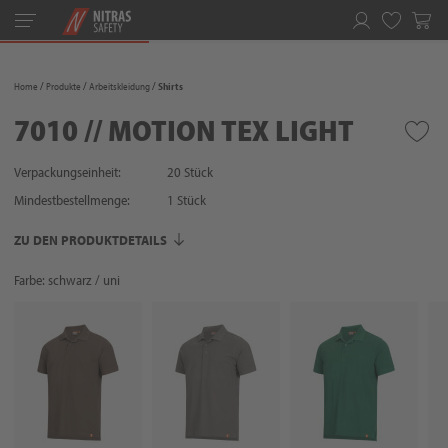
Toggle
navigation
Merkliste
Home
Produkte
Arbeitskleidung
Shirts
7010 // MOTION TEX LIGHT
Verpackungseinheit:
20 Stück
Mindestbestellmenge:
1
Stück
ZU DEN PRODUKTDETAILS
Farbe: schwarz / uni