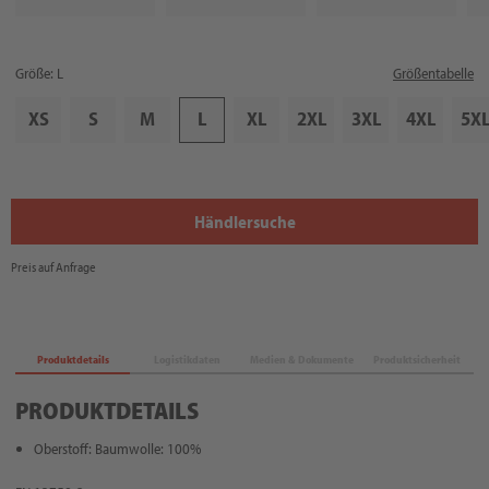
Größe: L
Größentabelle
XS
S
M
L
XL
2XL
3XL
4XL
5X
Händlersuche
Preis auf Anfrage
Produktdetails
Logistikdaten
Medien & Dokumente
Produktsicherheit
PRODUKTDETAILS
Oberstoff: Baumwolle: 100%