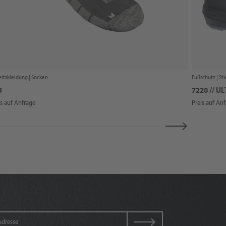
itskleidung |
Socken
Fußschutz |
Sti
5
7220 // U
is auf Anfrage
Preis auf An