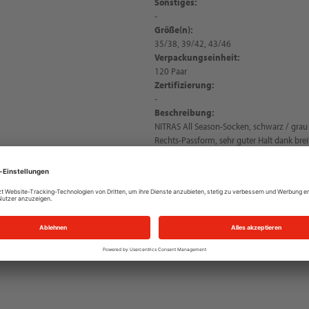
Sonstiges:
-
Größe(n):
35/38, 39/42, 43/46
Verpackungseinheit:
120 Paar
Zertifizierung:
-
Beschreibung:
NITRAS All Season-Socken, schwarz / grau
Rechts-Passform, sehr guter Halt dank bre
angenehmer Tragekomfort, besonders atmu
ausgezeichnetes Tragegefühl dank speziell
robuste und abriebfeste Verstärkungen an d
Jahreszeit, aus recycelten Materialien gefe
Made in Portugal