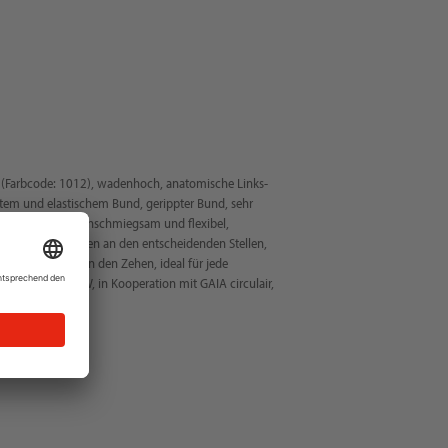
 (Farbcode: 1012), wadenhoch, anatomische Links-
item und elastischem Bund, gerippter Bund, sehr
ngsaktiv, sehr anschmiegsam und flexibel,
er 3D-Polsterungen an den entscheidenden Stellen,
er Ferse sowie an den Zehen, ideal für jede
rtigt, NITRAS NOW, in Kooperation mit GAIA circulair,