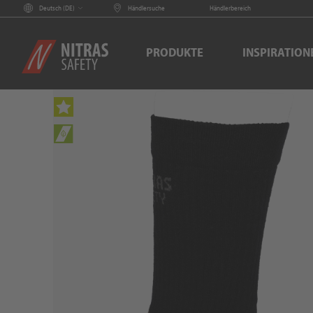
Deutsch (
DE
)
Händlersuche
Händlerbereich
PRODUKTE
INSPIRATION