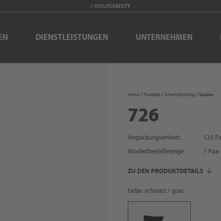
// ENSURE
SAFETY
EN
DIENSTLEISTUNGEN
UNTERNEHMEN
Home
Produkte
Arbeitskleidung
Socken
726
Verpackungseinheit:
120 Pa
Mindestbestellmenge:
1
Paar
ZU DEN PRODUKTDETAILS
Farbe: schwarz / grau