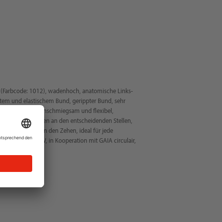
 (Farbcode: 1012), wadenhoch, anatomische Links-
item und elastischem Bund, gerippter Bund, sehr
ngsaktiv, sehr anschmiegsam und flexibel,
er 3D-Polsterungen an den entscheidenden Stellen,
er Ferse sowie an den Zehen, ideal für jede
rtigt, NITRAS NOW, in Kooperation mit GAIA circulair,