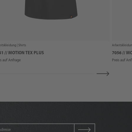
itskleidung |
Shirts
Arbeitskleidun
51 // MOTION TEX PLUS
7056 // M
is auf Anfrage
Preis auf An