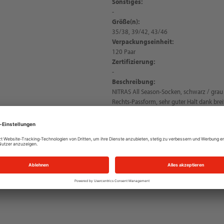
Sonstiges:
-
Größe(n):
35/38, 39/42, 43/46
Verpackungseinheit:
120 Paar
Zertifizierung:
-
Beschreibung:
NITRAS All Season-Socken, schwarz / grau
Rechts-Passform, sehr guter Halt dank bre
angenehmer Tragekomfort, besonders atmu
ausgezeichnetes Tragegefühl dank speziell
robuste und abriebfeste Verstärkungen an d
Jahreszeit, aus recycelten Materialien gefe
Made in Portugal