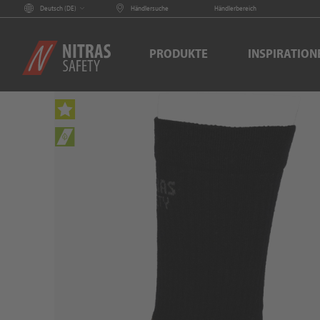
Deutsch (
DE
)
Händlersuche
Händlerbereich
PRODUKTE
INSPIRATION