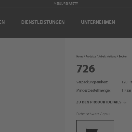
// ENSURE
SAFETY
EN
DIENSTLEISTUNGEN
UNTERNEHMEN
Home
Produkte
Arbeitskleidung
Socken
726
Verpackungseinheit:
120 Pa
Mindestbestellmenge:
1
Paar
ZU DEN PRODUKTDETAILS
Farbe: schwarz / grau