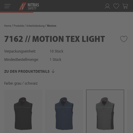
Toggle
navigation
Merkliste
Home
Produkte
Arbeitskleidung
Westen
7162 // MOTION TEX LIGHT
Verpackungseinheit:
10 Stück
Mindestbestellmenge:
1
Stück
ZU DEN PRODUKTDETAILS
Farbe: grau / schwarz