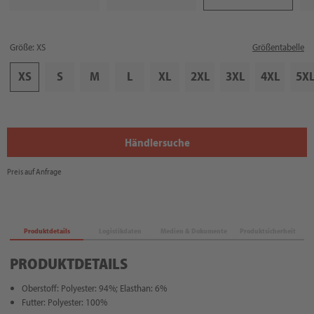
Größe: XS
Größentabelle
XS
S
M
L
XL
2XL
3XL
4XL
5X
Händlersuche
Preis auf Anfrage
Produktdetails
Logistikdaten
Medien & Dokumente
Produktsicherheit
PRODUKTDETAILS
Oberstoff: Polyester: 94%; Elasthan: 6%
Futter: Polyester: 100%