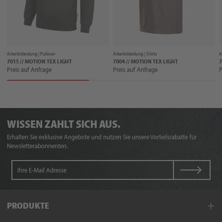
Arbeitskleidung |
Pullover
Arbeitskleidung |
Shirts
A
7015 // MOTION TEX LIGHT
7004 // MOTION TEX LIGHT
Preis auf Anfrage
Preis auf Anfrage
P
WISSEN ZAHLT SICH AUS.
Erhalten Sie exklusive Angebote und nutzen Sie unsere Vorteilsrabatte für
Newsletterabonnenten.
PRODUKTE