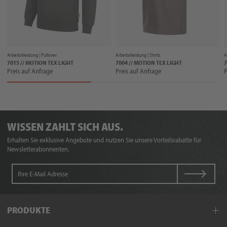
Arbeitskleidung |
Pullover
Arbeitskleidung |
Shirts
A
7015 // MOTION TEX LIGHT
7004 // MOTION TEX LIGHT
Preis auf Anfrage
Preis auf Anfrage
P
WISSEN ZAHLT SICH AUS.
Erhalten Sie exklusive Angebote und nutzen Sie unsere Vorteilsrabatte für
Newsletterabonnenten.
PRODUKTE