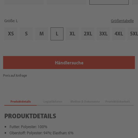
Größe: L
Größentabelle
XS
S
M
L
XL
2XL
3XL
4XL
5X
Händlersuche
Preis auf Anfrage
Produktdetails
Logistikdaten
Medien & Dokumente
Produktsicherheit
PRODUKTDETAILS
Futter: Polyester: 100%
Oberstoff: Polyester: 94%; Elasthan: 6%