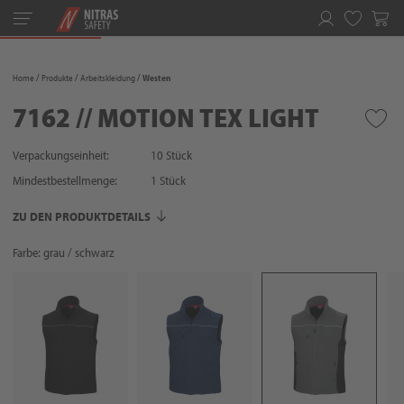
Toggle
navigation
Merkliste
Home
Produkte
Arbeitskleidung
Westen
7162 // MOTION TEX LIGHT
Verpackungseinheit:
10 Stück
Mindestbestellmenge:
1
Stück
ZU DEN PRODUKTDETAILS
Farbe: grau / schwarz