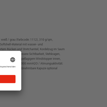
 weiß / grau (Farbcode: 1112), 310 g/qm,
ftshell-Material mit wasser- und
rtem Rücken und Stretchanteil, Kordelzug im Saum
lexelemente für bessere Sichtbarkeit, Stehkragen,
nnschutz und doppellagigem Windstopper innen,
off: Wassersäule: 8.000 mmH2O / Atmungsaktivität:
, Regular Fit, abnehmbare Kapuze optional