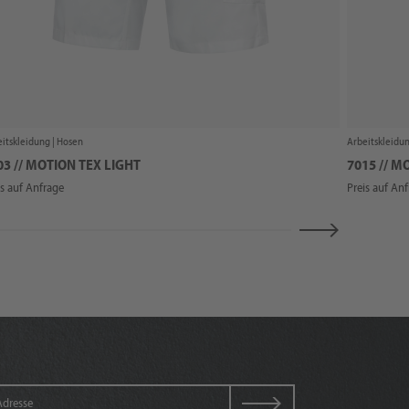
itskleidung |
Hosen
Arbeitskleidun
03 // MOTION TEX LIGHT
7015 // M
is auf Anfrage
Preis auf An