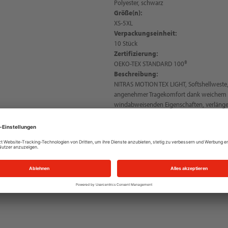
Polyester, schwarz
Größe(n):
XS-5XL
Verpackungseinheit:
10 Stück
Zertifizierung:
OEKO-TEX STANDARD 100®
Beschreibung:
NITRAS MOTION TEX LIGHT, Softshellweste,
angenehmer Tragekomfort dank weichem So
windabweisenden Eigenschaften, verlänge
für optimalen Sitz, sportliches Design, Ref
durchgängiger YKK-Reißverschluss mit Ki
Innen-, Brust- und Seitentaschen, Oberst
2.000 g/qm/24h, OEKO-TEX STANDARD 100®
erhältlich