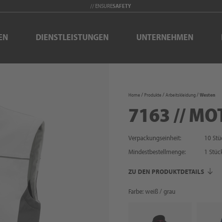
// ENSURE
SAFETY
EN
DIENSTLEISTUNGEN
UNTERNEHMEN
Home
Produkte
Arbeitskleidung
Westen
7163 // MO
Verpackungseinheit:
10 Stü
Mindestbestellmenge:
1
Stüc
ZU DEN PRODUKTDETAILS
Farbe: weiß / grau