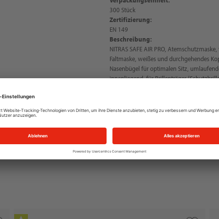
300 Stück
Zertifizierung:
EN 149
Beschreibung:
NITRAS SAFE AIR PRO, Atemschutzmaske, we
Faltmaske, weißes und durchgehendes Kopfb
Nasenbügel für optimalen Sitz, umlaufen
innenliegend, für Brillenträger (Schutzbril
Tragekomfort, Dolomitstaub-Einspeicherpr
Premium-Qualität, PSA-Risikokategorie III