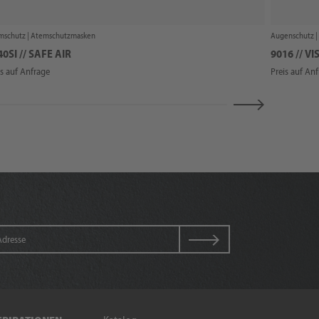
mschutz |
Atemschutzmasken
Augenschutz |
0SI // SAFE AIR
9016 // V
is auf Anfrage
Preis auf An