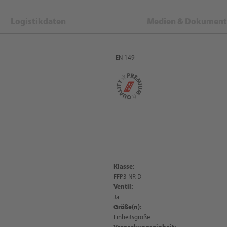
Logistikdaten
Medien & Dokument
EN 149
Klasse:
FFP3 NR D
Ventil:
Ja
Größe(n):
Einheitsgröße
Verpackungseinheit: