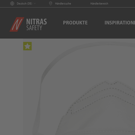
Deutsch (
DE
)
Händlersuche
Händlerbereich
PRODUKTE
INSPIRATION