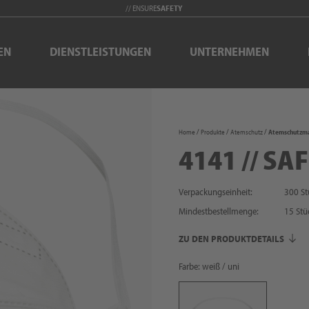
// ENSURE
SAFETY
EN
DIENSTLEISTUNGEN
UNTERNEHMEN
Home
Produkte
Atemschutz
Atemschutzm
4141 // SA
Verpackungseinheit:
300 St
Mindestbestellmenge:
15
Stü
ZU DEN PRODUKTDETAILS
Farbe: weiß / uni