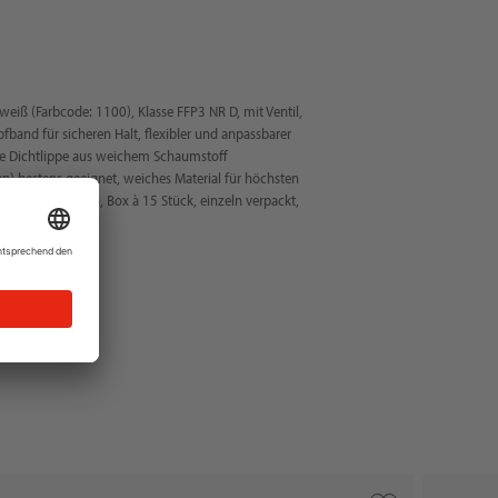
iß (Farbcode: 1100), Klasse FFP3 NR D, mit Ventil,
and für sicheren Halt, flexibler und anpassbarer
de Dichtlippe aus weichem Schaumstoff
len) bestens geeignet, weiches Material für höchsten
üfung bestanden, Box à 15 Stück, einzeln verpackt,