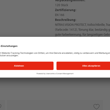
120 Stück
Zertifizierung:
EN 166
Beschreibung:
NITRAS VISION PROTECT, Vollsichtbrille, Tr
(Farbcode: 1412), Tönung klar, beständig ge
gute Farberkennung, für langzeitigen Gebr
Kopfband, optimale Ventilationsöffnungen
Sichtfeld, perfekter Tragekomfort, für Brill