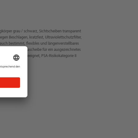
agkörper grau / schwarz, Sichtscheiben transparent
gen Beschlagen, kratzfest, Ultraviolettschutzfilter,
auch bestimmt, flexibles und längenverstellbares
, große Panoramascheibe für ein ausgezeichnetes
enträger bestens geeignet, PSA-Risikokategorie II