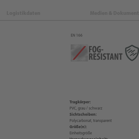
Logistikdaten
Medien & Dokument
EN 166
Tragkörper:
PVC, grau / schwarz
Sichtscheiben:
Polycarbonat, transparent
Größe(n):
Einheitsgröße
Verpackungseinheit: