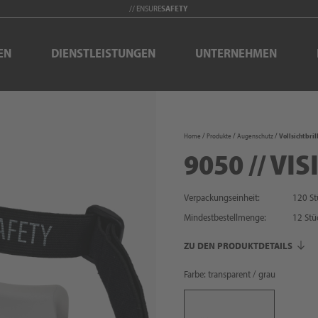
// ENSURE
SAFETY
EN
DIENSTLEISTUNGEN
UNTERNEHMEN
Home
Produkte
Augenschutz
Vollsichtbril
9050 // VI
Verpackungseinheit:
120 St
Mindestbestellmenge:
12
Stü
ZU DEN PRODUKTDETAILS
Farbe: transparent / grau