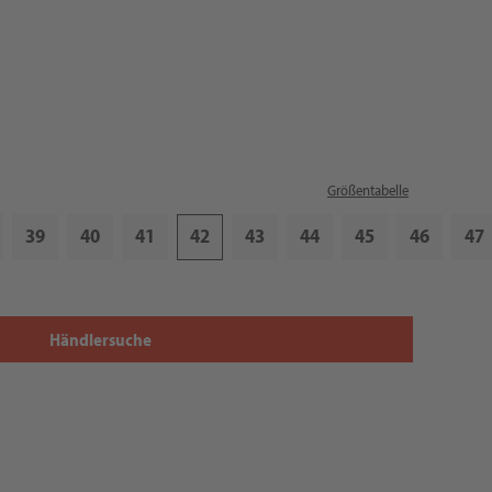
Größentabelle
39
40
41
42
43
44
45
46
47
Händlersuche