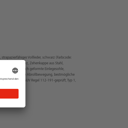
 strapazierfähiges Vollleder, schwarz (Farbcode:
le, grau / schwarz, Zehenkappe aus Stahl,
tahl, ergonomisch geformte Einlegesohle,
für eine natürliche Abrollbewegung, bestmögliche
he Überkappe, DGUV Regel 112-191-geprüft, Typ 1,