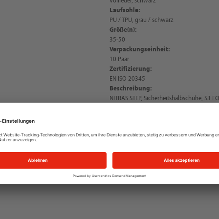
Laufsohle:
PU / TPU, grau / schwarz
Größe(n):
35-50
Verpackungseinheit:
10 Paar
Zertifizierung:
EN ISO 20345
Beschreibung:
NITRAS STEP, Sicherheitshalbschuhe, S3 FO,
1000), widerstandsfähige PU /TPU-Laufsoh
durchstichhemmende Zwischensohle aus S
ansprechendes Design, abgeflachte Ferse 
Rutschhemmung (SR), Weite 11, zusätzlic
PSA-Risikokategorie II