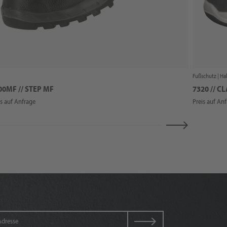
Fußschutz |
Ha
00MF // STEP MF
7320 // C
is auf Anfrage
Preis auf An