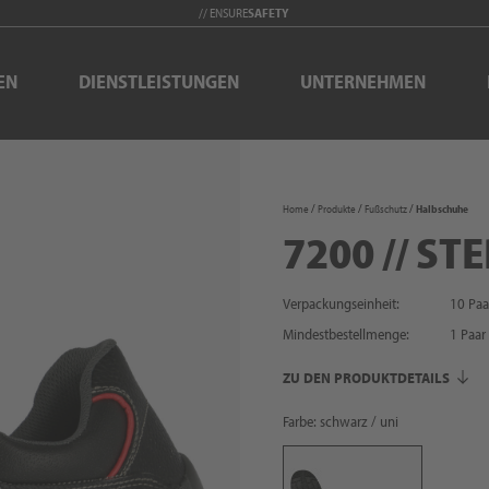
// ENSURE
SAFETY
EN
DIENSTLEISTUNGEN
UNTERNEHMEN
Home
Produkte
Fußschutz
Halbschuhe
7200 // ST
Verpackungseinheit:
10 Paa
Mindestbestellmenge:
1
Paar
ZU DEN PRODUKTDETAILS
Farbe: schwarz / uni