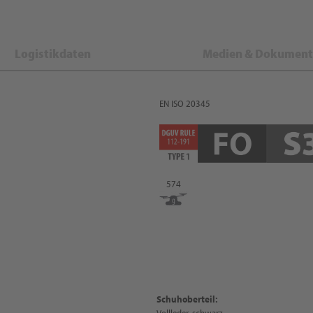
Logistikdaten
Medien & Dokument
EN ISO 20345
574
Schuhoberteil:
Vollleder, schwarz